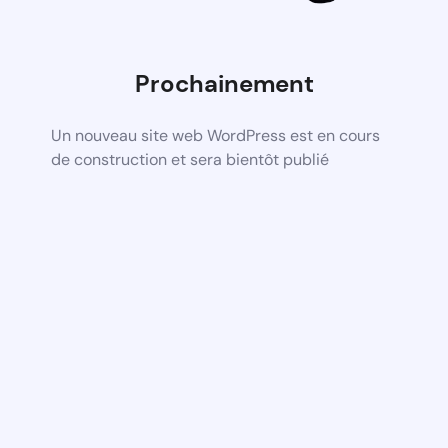
Prochainement
Un nouveau site web WordPress est en cours
de construction et sera bientôt publié