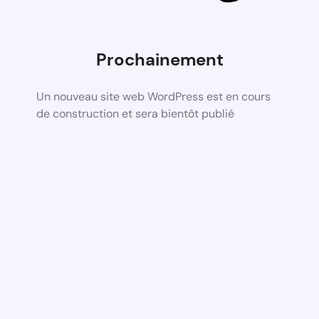
Prochainement
Un nouveau site web WordPress est en cours
de construction et sera bientôt publié