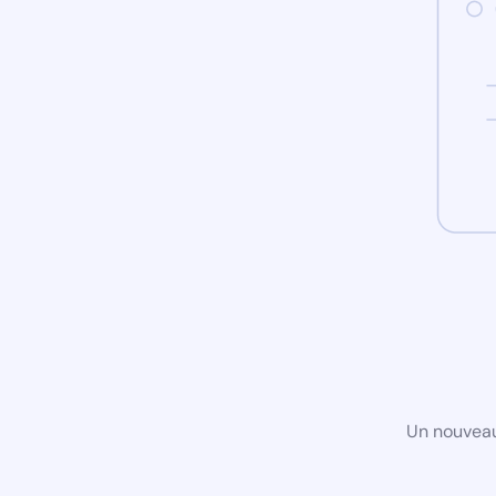
Un nouveau