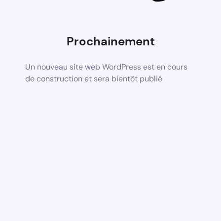
Prochainement
Un nouveau site web WordPress est en cours
de construction et sera bientôt publié