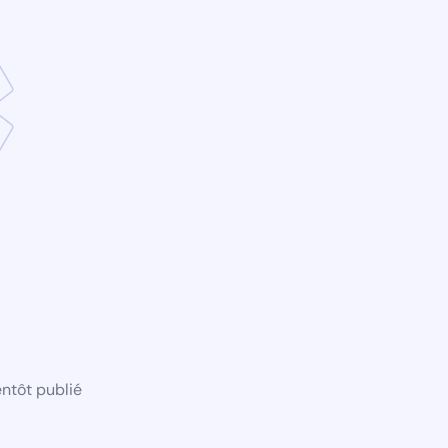
ntôt publié