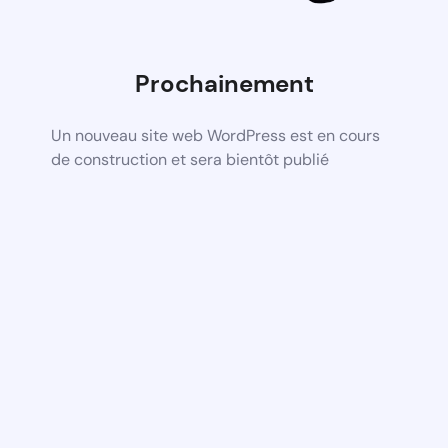
Prochainement
Un nouveau site web WordPress est en cours
de construction et sera bientôt publié