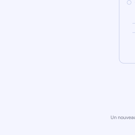
Un nouveau