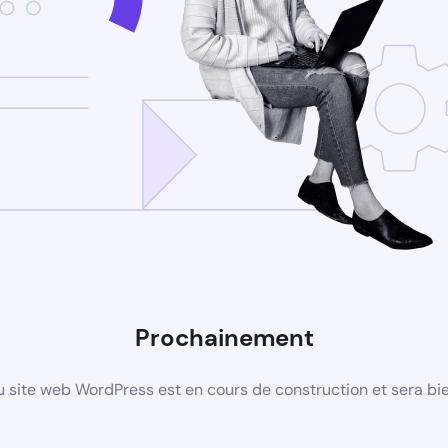
Prochainement
 site web WordPress est en cours de construction et sera bie