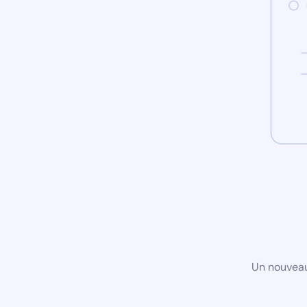
Un nouveau