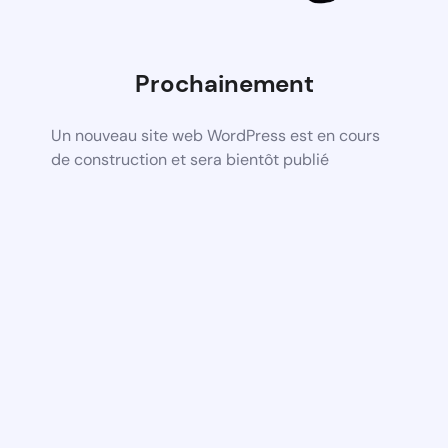
Prochainement
Un nouveau site web WordPress est en cours
de construction et sera bientôt publié