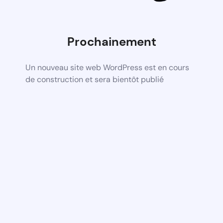
Prochainement
Un nouveau site web WordPress est en cours
de construction et sera bientôt publié