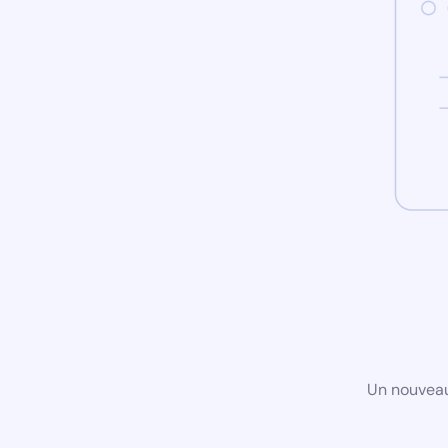
Un nouveau