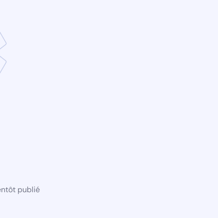
ntôt publié