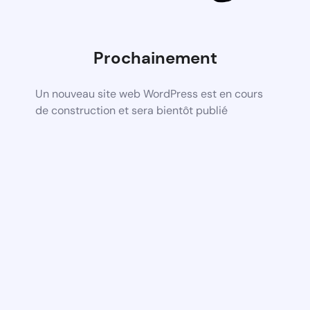
Prochainement
Un nouveau site web WordPress est en cours
de construction et sera bientôt publié