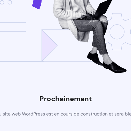
Prochainement
 site web WordPress est en cours de construction et sera bie