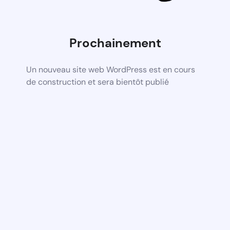
Prochainement
Un nouveau site web WordPress est en cours
de construction et sera bientôt publié