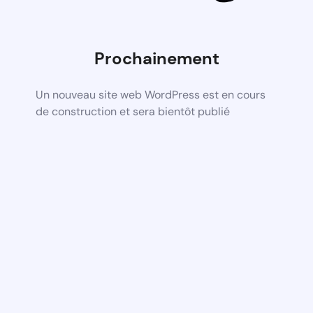
Prochainement
Un nouveau site web WordPress est en cours
de construction et sera bientôt publié