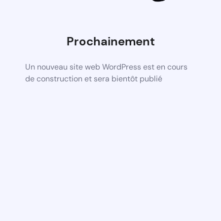
Prochainement
Un nouveau site web WordPress est en cours
de construction et sera bientôt publié