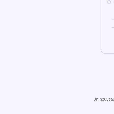
Un nouveau