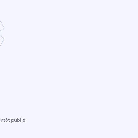
ntôt publié