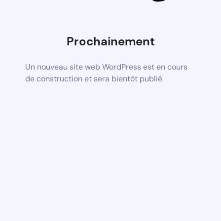
Prochainement
Un nouveau site web WordPress est en cours
de construction et sera bientôt publié