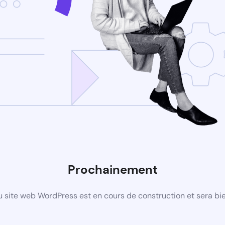
Prochainement
 site web WordPress est en cours de construction et sera bie