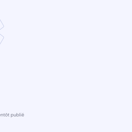
ntôt publié