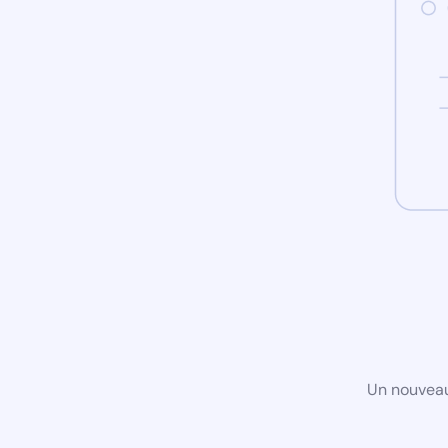
Un nouveau