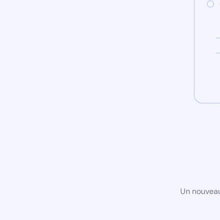
Un nouveau