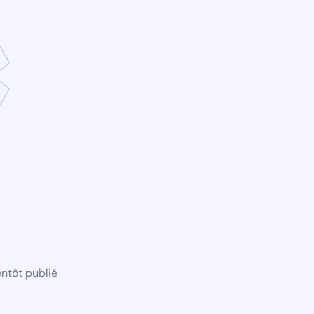
ntôt publié