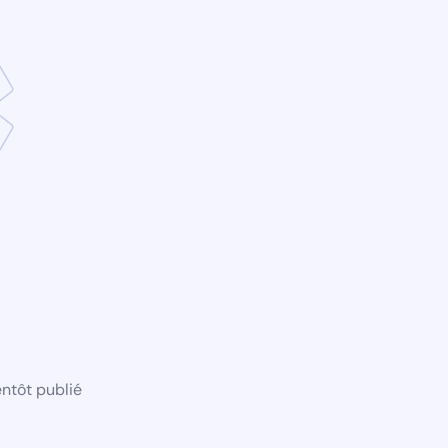
ntôt publié