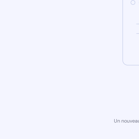
Un nouveau