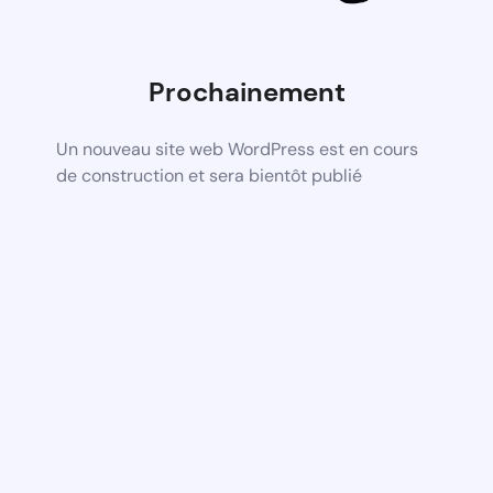
Prochainement
Un nouveau site web WordPress est en cours
de construction et sera bientôt publié