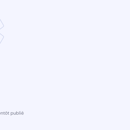
ntôt publié